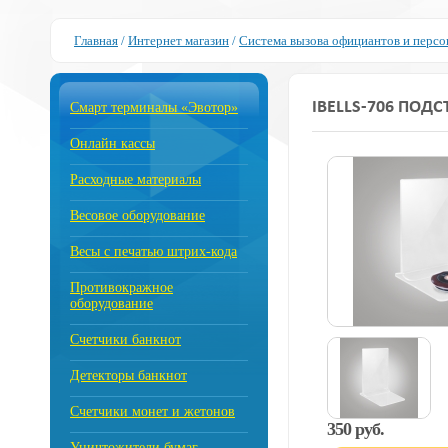
Главная
/
Интернет магазин
/
Cистема вызова официантов и персо
IBELLS-706 ПОД
Смарт терминалы «Эвотор»
Онлайн кассы
Расходные материалы
Весовое оборудование
Весы с печатью штрих-кода
Противокражное
оборудование
Счетчики банкнот
Детекторы банкнот
Счетчики монет и жетонов
350 руб.
Уничтожители бумаг