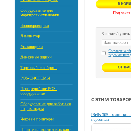
В КОР
Оборудование для
Под заказ
маркировки/упаковки
Брошюровщики
Заказать/купить
Ламинатор
Упаковщики
Согласен на об
персональных 
Денежные ящики
Торговый эквайринг
POS-СИСТЕМЫ
Периферийное POS-
оборудование
С ЭТИМ ТОВАРО
Оборудование для работы со
штрих-кодом
iBells-305 - мини-кно
Чековые принтеры
персонала
Принтеры пластиковых карт