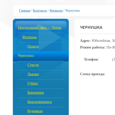
Главная
/
Контакты
/
Филиалы
/
Чернушка
ЧЕРНУШКА
Центральный офис г. Пермь
Филиалы
Адрес:
Юбилейная, 3
Оханск
Режим работы:
Пн-Вс
Чернушка
Телефон:
(
Суксун
Лысьва
Схема проезда:
Губаха
Березники
Красновишерск
Кудымкар