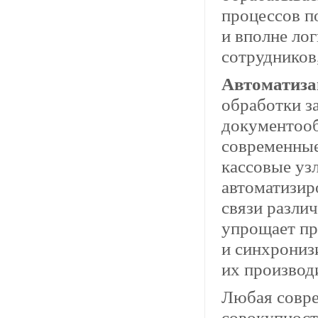
процессов п
и вполне ло
сотрудников
Автоматиза
обработки з
документооб
современные
кассовые уз
автоматизир
связи разли
упрощает пр
и синхрониз
их производ
Любая совре
совокупност