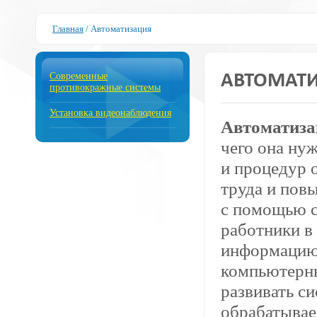
Главная
/
Автоматизация
Современные
АВТОМАТ
противокражные системы
Установка видеонаблюдения
Автоматиза
чего она ну
и процедур 
труда и пов
с помощью с
работники в
информацию,
компьютерны
развивать с
обрабатывае