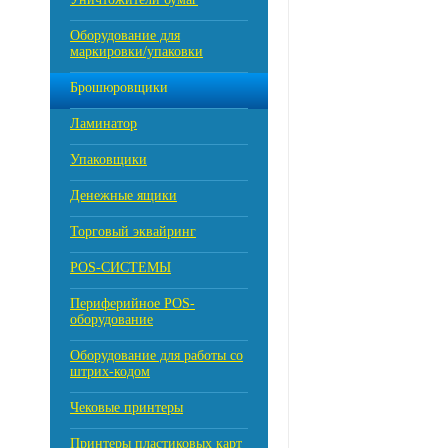
Оборудование для
маркировки/упаковки
Брошюровщики
Ламинатор
Упаковщики
Денежные ящики
Торговый эквайринг
POS-СИСТЕМЫ
Периферийное POS-
оборудование
Оборудование для работы со
штрих-кодом
Чековые принтеры
Принтеры пластиковых карт