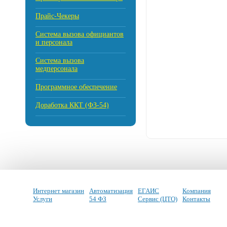
Прайс-Чекеры
Cистема вызова официантов
и персонала
Система вызова
медперсонала
Программное обеспечение
Доработка ККТ (ФЗ-54)
Интернет магазин
Автоматизация
ЕГАИС
Компания
Услуги
54 ФЗ
Сервис (ЦТО)
Контакты