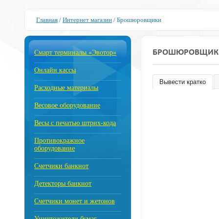
Главная
/
Интернет магазин
/
Брошюровщики
БРОШЮРОВЩИК
Смарт терминалы «Эвотор»
Онлайн кассы
Вывести кратко
Расходные материалы
Весовое оборудование
Весы с печатью штрих-кода
Противокражное
оборудование
Счетчики банкнот
Детекторы банкнот
Счетчики монет и жетонов
Уничтожители бумаг