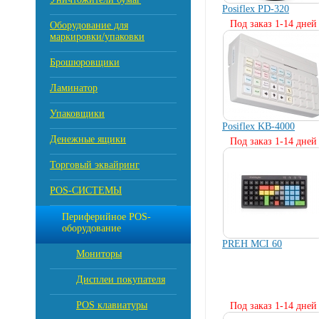
Posiflex PD-320
Под заказ 1-14 дней
Оборудование для
маркировки/упаковки
Брошюровщики
Ламинатор
Упаковщики
Posiflex KB-4000
Денежные ящики
Под заказ 1-14 дней
Торговый эквайринг
POS-СИСТЕМЫ
Периферийное POS-
оборудование
PREH MCI 60
Мониторы
Дисплеи покупателя
POS клавиатуры
Под заказ 1-14 дней