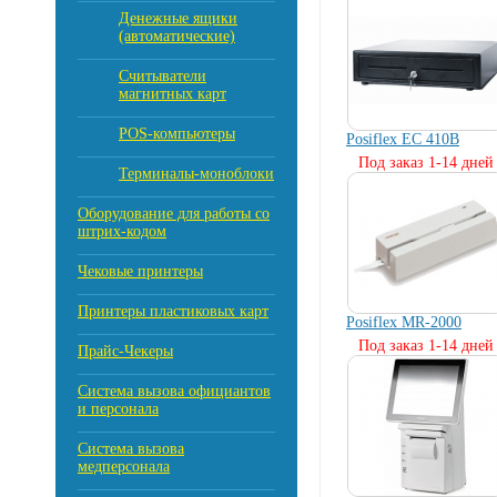
Денежные ящики
(автоматические)
Считыватели
магнитных карт
POS-компьютеры
Posiflex EC 410B
Под заказ 1-14 дней
Терминалы-моноблоки
Оборудование для работы со
штрих-кодом
Чековые принтеры
Принтеры пластиковых карт
Posiflex MR-2000
Под заказ 1-14 дней
Прайс-Чекеры
Cистема вызова официантов
и персонала
Система вызова
медперсонала