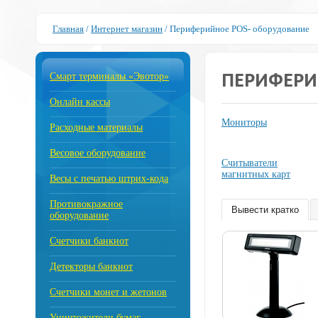
Главная
/
Интернет магазин
/
Периферийное POS- оборудование
Смарт терминалы «Эвотор»
ПЕРИФЕРИ
Онлайн кассы
Мониторы
Расходные материалы
Весовое оборудование
Считыватели
магнитных карт
Весы с печатью штрих-кода
Противокражное
Вывести кратко
оборудование
Счетчики банкнот
Детекторы банкнот
Счетчики монет и жетонов
Уничтожители бумаг