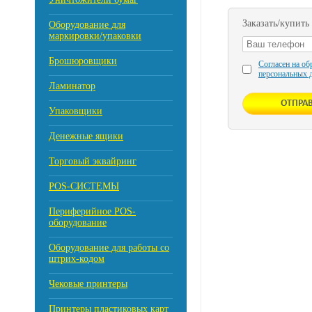
Заказать/купить
Оборудование для
маркировки/упаковки
Брошюровщики
Согласен на об
персональных 
Ламинатор
Упаковщики
Денежные ящики
Торговый эквайринг
POS-СИСТЕМЫ
Периферийное POS-
оборудование
Оборудование для работы со
штрих-кодом
Чековые принтеры
Принтеры пластиковых карт