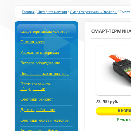
Главная
/
Интернет магазин
/
Смарт терминалы «Эвотор»
/
Смарт-
СМАРТ-ТЕРМИНА
Смарт терминалы «Эвотор»
Онлайн кассы
Расходные материалы
Весовое оборудование
Весы с печатью штрих-кода
Противокражное
оборудование
Счетчики банкнот
23 200 руб.
Детекторы банкнот
В КОР
Есть в 
Счетчики монет и жетонов
Уничтожители бумаг