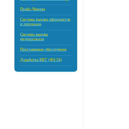
Прайс-Чекеры
Cистема вызова официантов
и персонала
Система вызова
медперсонала
Программное обеспечение
Доработка ККТ (ФЗ-54)