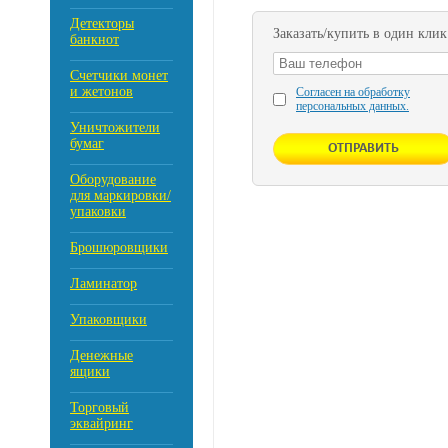
Детекторы
Заказать/купить в один клик
банкнот
Счетчики монет
и жетонов
Согласен на обработку
персональных данных.
Уничтожители
бумаг
Оборудование
для маркировки/
упаковки
Брошюровщики
Ламинатор
Упаковщики
Денежные
ящики
Торговый
эквайринг