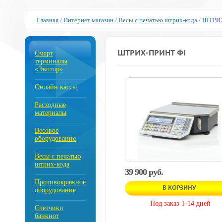
Главная
/
Интернет магазин
/
Весы с печатью штрих-кода
/
ШТРИХ
ШТРИХ-ПРИНТ ФI
Смарт
терминалы
«Эвотор»
Онлайн кассы
Расходные
материалы
Весовое
оборудование
Весы с печатью
штрих-кода
39 900 руб.
Противокражное
В КОРЗИНУ
оборудование
Под заказ 1-14 дней
Счетчики
банкнот