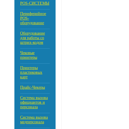
POS-СИСТЕМЫ
Периферийное
POS-
оборудование
Оборудование
для работы со
штрих-кодом
Чековые
принтеры
Принтеры
пластиковых
карт
Прайс-Чекеры
Cистема вызова
официантов и
персонала
Система вызова
медперсонала