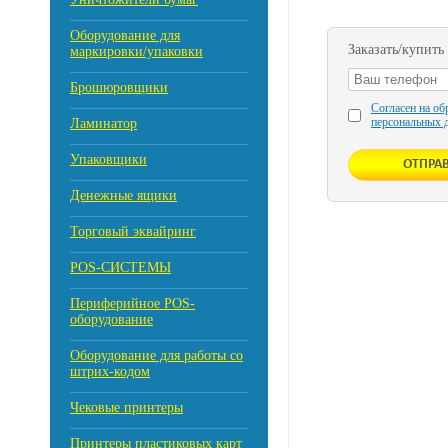
Оборудование для
Заказать/купить
маркировки/упаковки
Брошюровщики
Согласен на об
персональных 
Ламинатор
Упаковщики
Денежные ящики
Торговый эквайринг
POS-СИСТЕМЫ
Периферийное POS-
оборудование
Оборудование для работы со
штрих-кодом
Чековые принтеры
Принтеры пластиковых карт