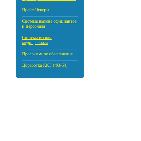
Прайс-Чекеры
Cистема вызова официантов
и персонала
Система вызова
медперсонала
Программное обеспечение
Доработка ККТ (ФЗ-54)