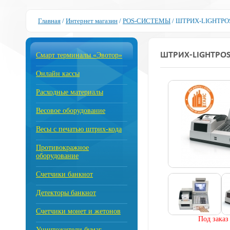
Главная
/
Интернет магазин
/
POS-СИСТЕМЫ
/
ШТРИХ-LIGHTPOS
ШТРИХ-LIGHTPOS
Смарт терминалы «Эвотор»
Онлайн кассы
Расходные материалы
Весовое оборудование
Весы с печатью штрих-кода
Противокражное
оборудование
Счетчики банкнот
Детекторы банкнот
Счетчики монет и жетонов
Под заказ
Уничтожители бумаг