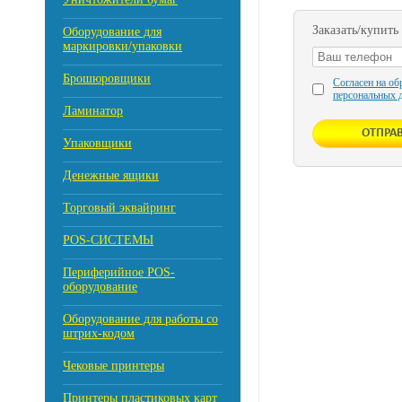
Заказать/купить
Оборудование для
маркировки/упаковки
Брошюровщики
Согласен на об
персональных 
Ламинатор
Упаковщики
Денежные ящики
Торговый эквайринг
POS-СИСТЕМЫ
Периферийное POS-
оборудование
Оборудование для работы со
штрих-кодом
Чековые принтеры
Принтеры пластиковых карт