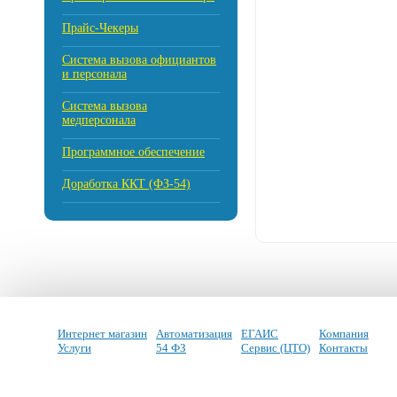
Прайс-Чекеры
Cистема вызова официантов
и персонала
Система вызова
медперсонала
Программное обеспечение
Доработка ККТ (ФЗ-54)
Интернет магазин
Автоматизация
ЕГАИС
Компания
Услуги
54 ФЗ
Сервис (ЦТО)
Контакты