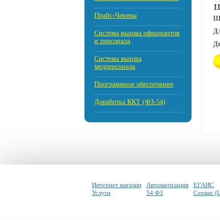
11
Прайс-Чекеры
Ш
Д
Cистема вызова официантов
и персонала
Д
Система вызова
медперсонала
Программное обеспечение
Доработка ККТ (ФЗ-54)
Интернет магазин
Автоматизация
ЕГАИС
Услуги
54 ФЗ
Сервис (