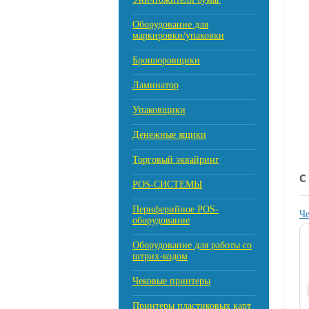
Оборудование для
маркировки/упаковки
Брошюровщики
Ламинатор
Упаковщики
Денежные ящики
Торговый эквайринг
С
POS-СИСТЕМЫ
Периферийное POS-
Че
оборудование
Оборудование для работы со
штрих-кодом
Чековые принтеры
Принтеры пластиковых карт