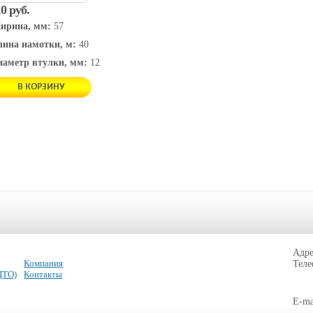
0 руб.
ирина, мм:
57
лина намотки, м:
40
иаметр втулки, мм:
12
В КОРЗИНУ
Адре
Компания
Тел
ЦТО)
Контакты
E-ma