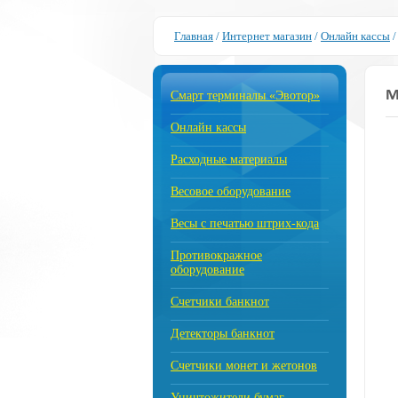
Главная
/
Интернет магазин
/
Онлайн кассы
М
Смарт терминалы «Эвотор»
Онлайн кассы
Расходные материалы
Весовое оборудование
Весы с печатью штрих-кода
Противокражное
оборудование
Счетчики банкнот
Детекторы банкнот
Счетчики монет и жетонов
Уничтожители бумаг