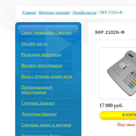
Главная
/
Интернет магазин
/
Онлайн кассы
/
ЭКР 2102к-Ф
ЭКР 2102К-Ф
Смарт терминалы «Эвотор»
Онлайн кассы
Расходные материалы
Весовое оборудование
Весы с печатью штрих-кода
Противокражное
оборудование
Счетчики банкнот
17 000 руб.
Детекторы банкнот
В КОР
Под заказ
Счетчики монет и жетонов
Уничтожители бумаг