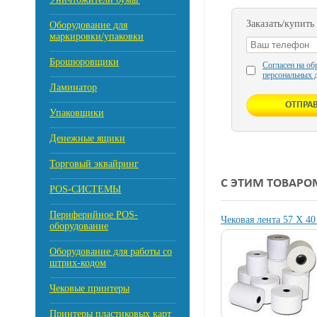
Заказать/купить
Оборудование для
маркировки/упаковки
Брошюровщики
Согласен на об
персональных 
Ламинатор
Упаковщики
Денежные ящики
Торговый эквайринг
С ЭТИМ ТОВАРО
POS-СИСТЕМЫ
Периферийное POS-
Чековая лента 57 Х 40
оборудование
Оборудование для работы со
штрих-кодом
Чековые принтеры
Принтеры пластиковых карт