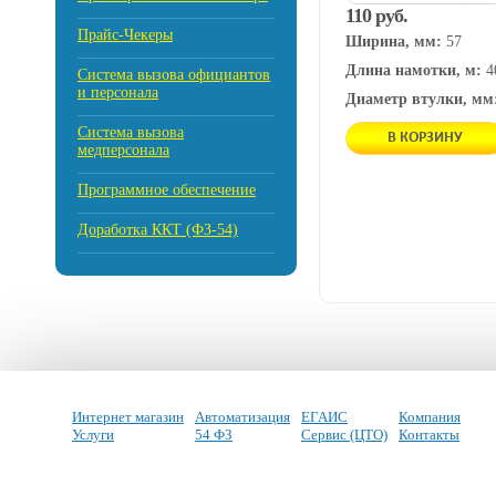
110 руб.
Прайс-Чекеры
Ширина, мм:
57
Длина намотки, м:
4
Cистема вызова официантов
и персонала
Диаметр втулки, мм
Система вызова
В КОРЗИНУ
медперсонала
Программное обеспечение
Доработка ККТ (ФЗ-54)
Интернет магазин
Автоматизация
ЕГАИС
Компания
Услуги
54 ФЗ
Сервис (ЦТО)
Контакты