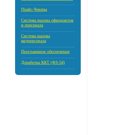
Прайс-Чекеры
Cистема вызова официантов
и персонала
Система вызова
медперсонала
Программное обеспечение
Доработка ККТ (ФЗ-54)