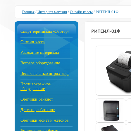
Главная
/
Интернет магазин
/
Онлайн кассы
/
РИТЕЙЛ-01Ф
РИТЕЙЛ-01Ф
Смарт терминалы «Эвотор»
Онлайн кассы
Расходные материалы
Весовое оборудование
Весы с печатью штрих-кода
Противокражное
оборудование
Счетчики банкнот
Детекторы банкнот
Счетчики монет и жетонов
Уничтожители бумаг