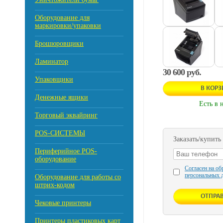
Оборудование для
маркировки/упаковки
Брошюровщики
Ламинатор
30 600 руб.
Упаковщики
В КОР
Денежные ящики
Есть в 
Торговый эквайринг
POS-СИСТЕМЫ
Заказать/купить
Периферийное POS-
оборудование
Согласен на об
персональных 
Оборудование для работы со
штрих-кодом
Чековые принтеры
Принтеры пластиковых карт