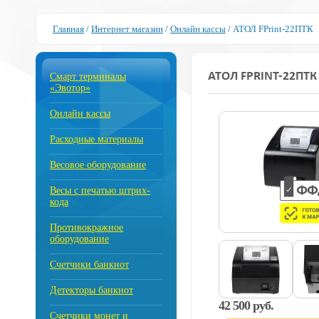
Главная
/
Интернет магазин
/
Онлайн кассы
/
АТОЛ FPrint-22ПТК
АТОЛ FPRINT-22ПТК
Смарт терминалы
«Эвотор»
Онлайн кассы
Расходные материалы
Весовое оборудование
Весы с печатью штрих-
кода
Противокражное
оборудование
Счетчики банкнот
Детекторы банкнот
42 500 руб.
Счетчики монет и