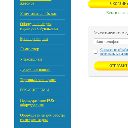
жетонов
В КОРЗИН
Есть в нали
Уничтожители бумаг
Оборудование для
маркировки/упаковки
Заказать/купить в 
Брошюровщики
Ламинатор
Согласен на обраб
персональных данн
Упаковщики
Денежные ящики
Торговый эквайринг
POS-СИСТЕМЫ
Периферийное POS-
оборудование
Оборудование для работы
со штрих-кодом