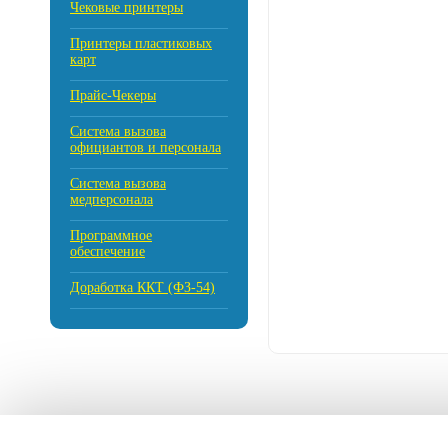
Чековые принтеры
Принтеры пластиковых
карт
Прайс-Чекеры
Cистема вызова
официантов и персонала
Система вызова
медперсонала
Программное
обеспечение
Доработка ККТ (ФЗ-54)