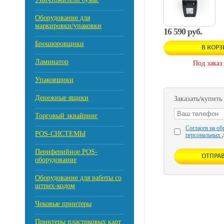
Оборудование для
маркировки/упаковки
16 590 руб.
Брошюровщики
В КОР
Ламинатор
Под заказ
Упаковщики
Денежные ящики
Заказать/купить
Торговый эквайринг
Согласен на об
POS-СИСТЕМЫ
персональных 
Периферийное POS-
оборудование
Оборудование для работы со
штрих-кодом
Чековые принтеры
Принтеры пластиковых карт