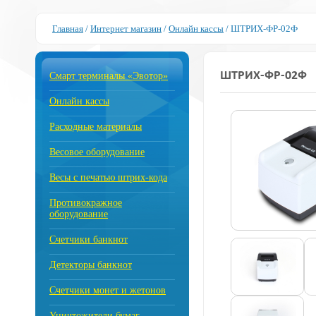
Главная
/
Интернет магазин
/
Онлайн кассы
/
ШТРИХ-ФР-02Ф
ШТРИХ-ФР-02Ф
Смарт терминалы «Эвотор»
Онлайн кассы
Расходные материалы
Весовое оборудование
Весы с печатью штрих-кода
Противокражное
оборудование
Счетчики банкнот
Детекторы банкнот
Счетчики монет и жетонов
Уничтожители бумаг