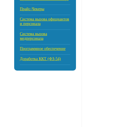
Прайс-Чекеры
Cистема вызова официантов
и персонала
Система вызова
медперсонала
Программное обеспечение
Доработка ККТ (ФЗ-54)