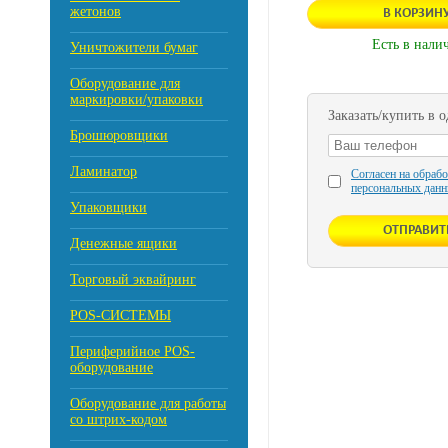
жетонов
В КОРЗИН
Есть в нали
Уничтожители бумаг
Оборудование для
маркировки/упаковки
Заказать/купить в 
Брошюровщики
Ламинатор
Согласен на обраб
персональных данн
Упаковщики
Денежные ящики
Торговый эквайринг
POS-СИСТЕМЫ
Периферийное POS-
оборудование
Оборудование для работы
со штрих-кодом