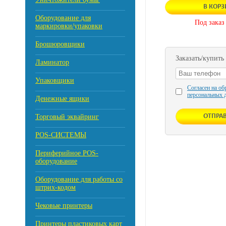
В КОР
Оборудование для
Под заказ
маркировки/упаковки
Брошюровщики
Заказать/купить
Ламинатор
Упаковщики
Согласен на об
персональных 
Денежные ящики
Торговый эквайринг
POS-СИСТЕМЫ
Периферийное POS-
оборудование
Оборудование для работы со
штрих-кодом
Чековые принтеры
Принтеры пластиковых карт