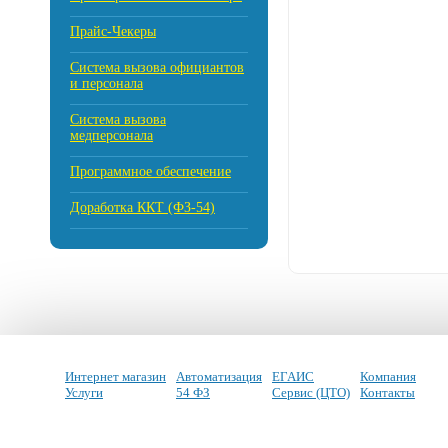
Прайс-Чекеры
Cистема вызова официантов
и персонала
Система вызова
медперсонала
Программное обеспечение
Доработка ККТ (ФЗ-54)
Интернет магазин
Автоматизация
ЕГАИС
Компания
Услуги
54 ФЗ
Сервис (ЦТО)
Контакты