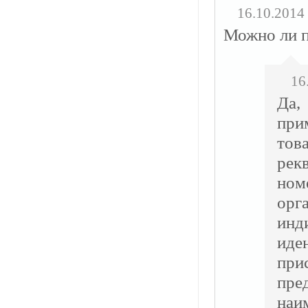
16.10.2014
Можно ли п
16
Да,
при
тов
рек
ном
орг
ин
иде
при
пре
на