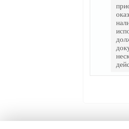
при
ока
нал
исп
дол
док
нес
дей