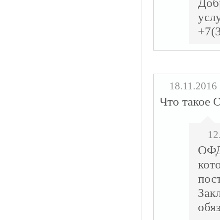
Доб
усл
+7(
18.11.2016
Что такое
12
ОФД
кот
пос
Зак
обя