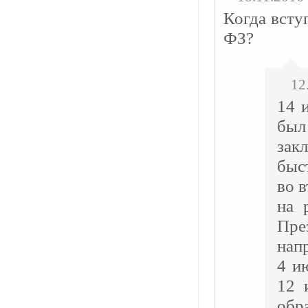
Когда всту
ФЗ?
12
14 
был
зак
быс
во 
на 
Пре
нап
4 и
12 
обра