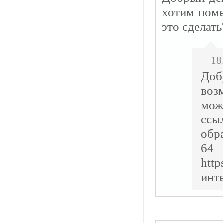
хотим пом
это сделать
18
Доб
воз
мож
ссыл
обр
6
http
инт