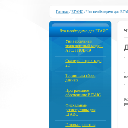
Главная
/
ЕГАИС
/
Что необходимо для ЕГ
Ч
Что необходимо для ЕГАИС
Универсальный
транспортный модуль
АТОЛ HUB-19
Сканеры штрих-кода
2D
Терминалы сбора
пе
данных
Программное
обеспечение ЕГАИС
Ко
ро
Фискальные
регистраторы для
ЕГАИС
Готовые решения