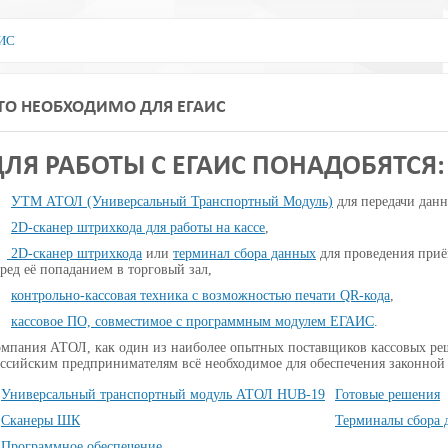
АИС
ТО НЕОБХОДИМО ДЛЯ ЕГАИС
ДЛЯ РАБОТЫ С ЕГАИС ПОНАДОБЯТСЯ:
·
УТМ АТОЛ (Универсальный Транспортный Модуль)
для передачи данн
·
2D-сканер штрихкода для работы на кассе
,
·
2D-сканер штрихкода
или
терминал сбора данных
для проведения при
ред её попаданием в торговый зал,
·
контрольно-кассовая техника с возможностью печати QR-кода
,
·
кассовое ПО, совместимое с программным модулем ЕГАИС
.
мпания АТОЛ, как один из наиболее опытных поставщиков кассовых ре
ссийским предпринимателям всё необходимое для обеспечения законной
Универсальный транспортный модуль АТОЛ HUB-19
Готовые решения
Сканеры ШК
Терминалы сбора 
Программное обеспечение