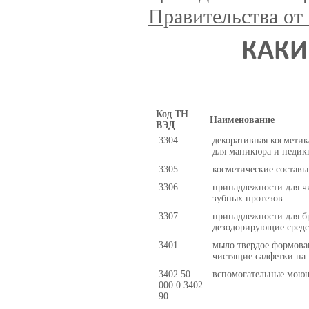
Правительства от
КАКИ
Код ТН
Наименование
ВЭД
3304
декоративная косметика
для маникюра и педик
3305
косметические составы
3306
принадлежности для ч
зубных протезов
3307
принадлежности для б
дезодорирующие средс
3401
мыло твердое формова
чистящие салфетки на
3402 50
вспомогательные моющ
000 0 3402
90