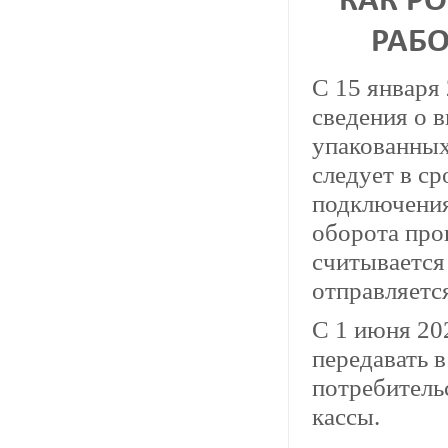
КАК Р
РАБ
С 15 января
сведения о 
упакованных 
следует в ср
подключения
оборота про
считывается
отправляетс
С 1 июня 20
передавать 
потребитель
кассы.