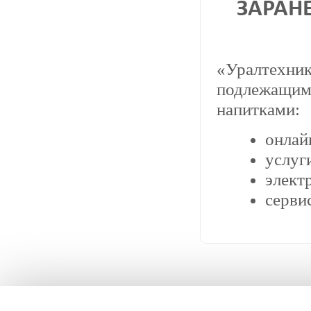
ЗАРАН
«Уралтехник
подлежащим 
напитками:
онлай
услуг
элект
серви