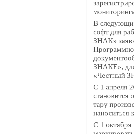
зарегистрир
мониторинг
В следующие
софт для ра
ЗНАК» заявк
Программное
документооб
ЗНАКЕ», для
«Честный ЗН
С 1 апреля 
становится о
тару произв
наноситься 
С 1 октября
маркировать