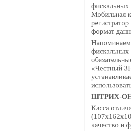
фискальных 
Мобильная 
регистрато
формат данн
Напоминаем,
фискальных 
обязательны
«Честный ЗН
устанавлива
использоват
ШТРИХ-О
Касса отлич
(107х162х10
качество и 