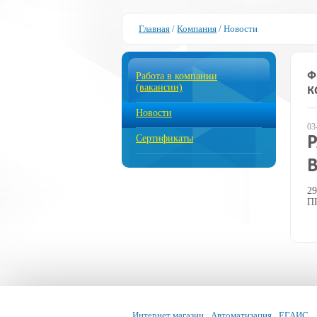
Главная
/
Компания
/
Новости
Ф
Работа в компании
(вакансии)
К
Новости
03
Сертификаты
29
П
Интернет магазин
Автоматизация
ЕГАИС